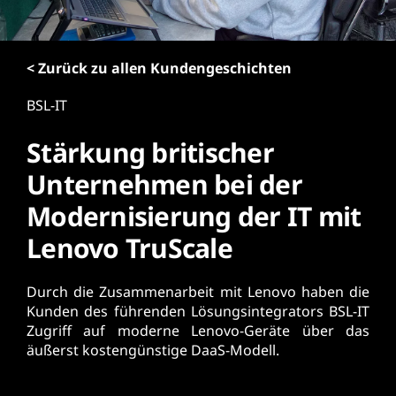
r
i
n
< Zurück zu allen Kundengeschichten
g
e
BSL-IT
n
Stärkung britischer
Unternehmen bei der
Modernisierung der IT mit
Lenovo TruScale
Durch die Zusammenarbeit mit Lenovo haben die
Kunden des führenden Lösungsintegrators BSL-IT
Zugriff auf moderne Lenovo-Geräte über das
äußerst kostengünstige DaaS-Modell.