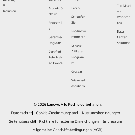
&
ThinkStati
Foren
Produktrü
Inclusion
on
ckrufe
So kaufen
Workstati
Sie
Ersatzteil
ons
e
Produktko
Data
nformität
Garantie-
Center
Upgrade
Solutions
Lenovo
Affiliate-
Certified
Program
Refurbish
m
ed Device
Glossar
Wissensd
atenbank
© 2026 Lenovo. Alle Rechte vorbehalten.
Datenschutz
Cookie-Zustimmungstool
Nutzungsbedingungen
Seitenübersicht
Richtlinie für externe Einreichungen
Impressum
Allgemeine Geschäftsbedingungen (AGB)