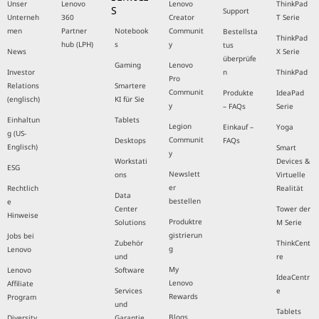
Unser
Lenovo
Lenovo
ThinkPad
S
Support
Unterneh
360
Creator
T Serie
men
Partner
Notebook
Communit
Bestellsta
ThinkPad
hub (LPH)
s
y
tus
News
X Serie
überprüfe
Gaming
Lenovo
Investor
n
ThinkPad
Pro
Relations
Smartere
Communit
Produkte
IdeaPad
(englisch)
KI für Sie
y
– FAQs
Serie
Einhaltun
Tablets
Legion
Einkauf –
Yoga
g (US-
Communit
Desktops
FAQs
Englisch)
Smart
y
Workstati
Devices &
ESG
Newslett
ons
Virtuelle
er
Rechtlich
Realität
Data
bestellen
e
Center
Tower der
Hinweise
Produktre
Solutions
M Serie
gistrierun
Jobs bei
Zubehör
ThinkCent
g
Lenovo
und
re
My
Lenovo
Software
IdeaCentr
Lenovo
Affiliate
Services
e
Rewards
Program
und
Tablets
Blogs
Diversity
Garantie