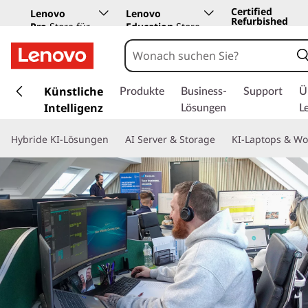
Certified
Lenovo
Lenovo
Refurbished
Pro
Store für
Education
Store
Unternehmen
z
u
Künstliche
Produkte
Business-
Support
Ü
m
Intelligenz
Lösungen
L
H
a
Hybride KI-Lösungen
AI Server & Storage
KI-Laptops & Wo
u
p
t
i
n
h
a
l
t
s
p