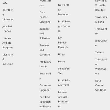
Workstati
Devices &
ESG
Newslett
ons
Virtuelle
er
Rechtlich
Realität
Data
bestellen
e
Center
Tower der
Hinweise
Produktre
Solutions
M Serie
gistrierun
Jobs bei
Zubehör
ThinkCent
g
Lenovo
und
re
My
Lenovo
Software
IdeaCentr
Lenovo
Affiliate
Services
e
Rewards
Program
und
Tablets
Blogs
Diversity
Garantie
&
ThinkStati
Foren
Produktrü
Inclusion
on
ckrufe
So kaufen
Workstati
Sie
Ersatzteil
ons
e
Produktko
Data
nformität
Garantie-
Center
Upgrade
Solutions
Lenovo
Affiliate-
Certified
Program
Refurbish
m
ed Device