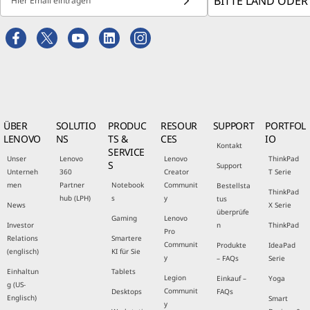
Hier Email eintragen
ÜBER
SOLUTIO
PRODUC
RESOUR
SUPPORT
PORTFOL
LENOVO
NS
TS &
CES
IO
Kontakt
SERVICE
Unser
Lenovo
Lenovo
ThinkPad
S
Support
Unterneh
360
Creator
T Serie
men
Partner
Notebook
Communit
Bestellsta
ThinkPad
hub (LPH)
s
y
tus
News
X Serie
überprüfe
Gaming
Lenovo
Investor
n
ThinkPad
Pro
Relations
Smartere
Communit
Produkte
IdeaPad
(englisch)
KI für Sie
y
– FAQs
Serie
Einhaltun
Tablets
Legion
Einkauf –
Yoga
g (US-
Communit
Desktops
FAQs
Englisch)
Smart
y