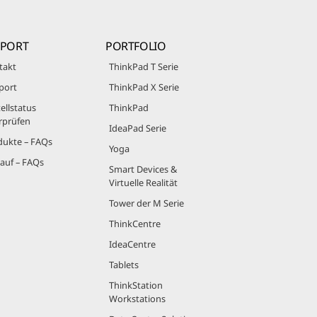
PPORT
PORTFOLIO
takt
ThinkPad T Serie
port
ThinkPad X Serie
ellstatus
ThinkPad
rprüfen
IdeaPad Serie
dukte – FAQs
Yoga
auf – FAQs
Smart Devices &
Virtuelle Realität
Tower der M Serie
ThinkCentre
IdeaCentre
Tablets
ThinkStation
Workstations