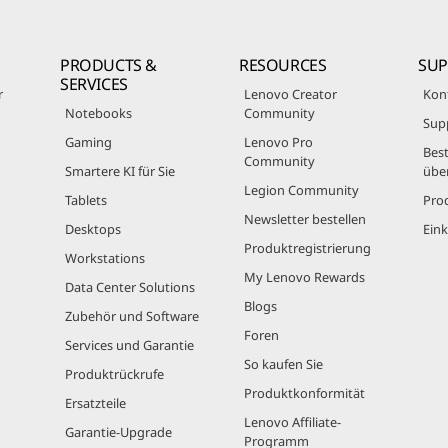
PRODUCTS &
RESOURCES
SU
SERVICES
r
Lenovo Creator
Kon
Notebooks
Community
Sup
Gaming
Lenovo Pro
Best
Community
Smartere KI für Sie
übe
Legion Community
Tablets
Pro
Newsletter bestellen
Desktops
Eink
Produktregistrierung
Workstations
My Lenovo Rewards
Data Center Solutions
Blogs
Zubehör und Software
Foren
Services und Garantie
So kaufen Sie
Produktrückrufe
Produktkonformität
Ersatzteile
Lenovo Affiliate-
Garantie-Upgrade
Programm