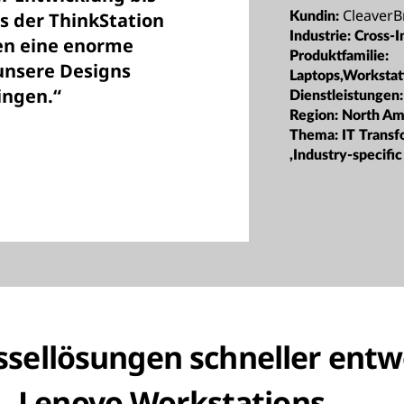
CleaverB
s der ThinkStation
Kundin:
Industrie:
Cross-I
ten eine enorme
Produktfamilie:
unsere Designs
Laptops,Workstat
ingen.“
Dienstleistungen
Region:
North Am
Thema:
IT Trans
,Industry-specific
sellösungen schneller entw
Lenovo Workstations