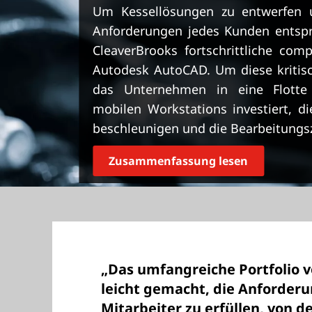
r
Um Kessellösungen zu entwerfen un
i
Anforderungen jedes Kunden entspr
n
CleaverBrooks fortschrittliche com
g
Autodesk AutoCAD. Um diese kritis
e
n
das Unternehmen in eine Flotte
mobilen Workstations investiert, di
beschleunigen und die Bearbeitungsz
Zusammenfassung lesen
„Das umfangreiche Portfolio v
leicht gemacht, die Anforderu
Mitarbeiter zu erfüllen, von d