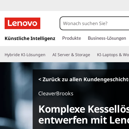
z
u
Künstliche Intelligenz
Produkte
Business-Lösungen
m
H
Hybride KI-Lösungen
AI Server & Storage
KI-Laptops & Wo
a
u
p
t
< Zurück zu allen Kundengeschich
i
n
CleaverBrooks
h
a
Komplexe Kessellö
l
t
entwerfen mit Len
s
p