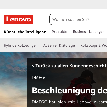
z
u
Künstliche Intelligenz
Produkte
Business-Lösungen
m
H
Hybride KI-Lösungen
AI Server & Storage
KI-Laptops & Wo
a
u
p
t
< Zurück zu allen Kundengeschich
i
n
DMEGC
h
a
Beschleunigung de
l
t
s
DMEGC hat sich mit Lenovo zusamm
p