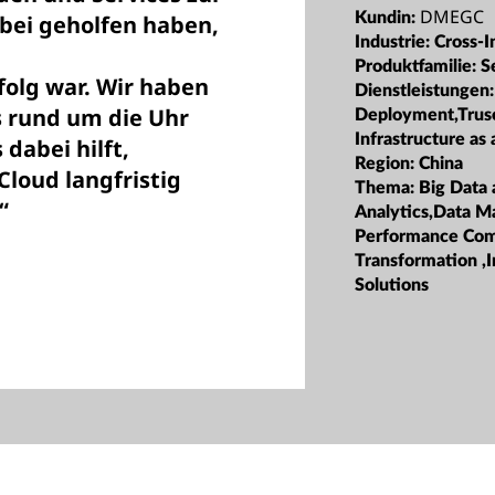
DMEGC
Kundin:
abei geholfen haben,
Industrie:
Cross-I
Produktfamilie:
S
folg war. Wir haben
Dienstleistungen:
s rund um die Uhr
Deployment,Trusc
Infrastructure as 
dabei hilft,
Region:
China
Cloud langfristig
Thema:
Big Data
“
Analytics,Data 
Performance Com
Transformation ,I
Solutions