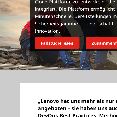
Cloud-Plattform zu entwickeln, die
r
integriert. Die Plattform ermöglicht
i
n
Minutenschnelle, Bereitstellungen mi
g
Sicherheitsgarantie – und schafft
e
Innovation.
n
Fallstudie lesen
Zusammenfa
„Lenovo hat uns mehr als nur 
angeboten – sie haben uns auc
DevOps-Best Practices, Metho