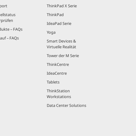
port
ThinkPad X Serie
ellstatus
ThinkPad
rprüfen
IdeaPad Serie
dukte – FAQs
Yoga
auf – FAQs
Smart Devices &
Virtuelle Realität
Tower der M Serie
ThinkCentre
IdeaCentre
Tablets
ThinkStation
Workstations
Data Center Solutions