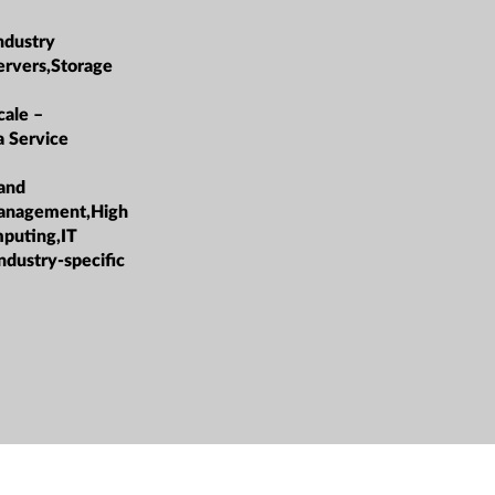
ndustry
ervers,Storage
ale –
a Service
 and
Management,High
puting,IT
ndustry-specific