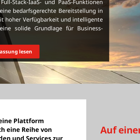
 Full-Stack-IaaS- und PaaS-Funktionen
 eine bedarfsgerechte Bereitstellung in
t hoher Verfügbarkeit und intelligente
 eine solide Grundlage für Business-
ssung lesen
eine Plattform
Auf eine
h eine Reihe von
den und Services zur