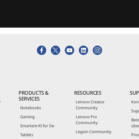
PRODUCTS &
RESOURCES
SU
SERVICES
r
Lenovo Creator
Kon
Notebooks
Community
Sup
Gaming
Lenovo Pro
Best
Community
Smartere KI für Sie
übe
Legion Community
Tablets
Pro