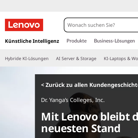
z
u
Künstliche Intelligenz
Produkte
Business-Lösungen
m
H
Hybride KI-Lösungen
AI Server & Storage
KI-Laptops & Wo
a
u
p
t
< Zurück zu allen Kundengeschich
i
n
Dr. Yanga’s Colleges, Inc.
h
a
Mit Lenovo bleibt 
l
t
neuesten Stand
s
p