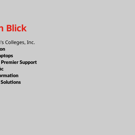
n Blick
’s Colleges, Inc.
ion
aptops
:
Premier Support
ic
formation
 Solutions