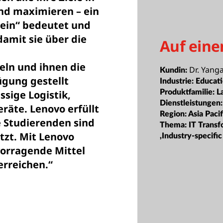
und maximieren – ein
sein“ bedeutet und
damit sie über die
Auf eine
ln und ihnen die
Dr. Yanga
Kundin:
ügung gestellt
Industrie:
Educat
Produktfamilie:
L
sige Logistik,
Dienstleistungen
räte. Lenovo erfüllt
Region:
Asia Pacif
e Studierenden sind
Thema:
IT Trans
tzt. Mit Lenovo
,Industry-specific
orragende Mittel
erreichen.“