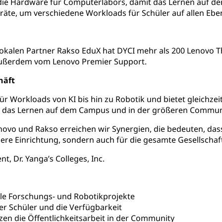
 die Hardware für Computerlabors, damit das Lernen auf de
eräte, um verschiedene Workloads für Schüler auf allen Ebe
okalen Partner Rakso EduX hat DYCI mehr als 200 Lenovo T
t außerdem vom Lenovo Premier Support.
häft
ür Workloads von KI bis hin zu Robotik und bietet gleichze
 für das Lernen auf dem Campus und in der größeren Commun
ovo und Rakso erreichen wir Synergien, die bedeuten, dass e
sere Einrichtung, sondern auch für die gesamte Gesellschaf
t, Dr. Yanga’s Colleges, Inc.
e Forschungs- und Robotikprojekte
er Schüler und die Verfügbarkeit
en die Öffentlichkeitsarbeit in der Community