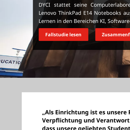
r
DYCI stattet seine Computerlabore
i
Lenovo ThinkPad E14 Notebooks aus
n
Lernen in den Bereichen KI, Softwar
g
e
Fallstudie lesen
Zusammenfa
n
„Als Einrichtung ist es unsere P
Verpflichtung und Verantwortu
dass unsere geliebten Studente