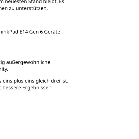
m neuesten Stand bleibt. Es
nen zu unterstützen.
hinkPad E14 Gen 6 Geräte
itig außergewöhnliche
ity.
ins plus eins gleich drei ist.
t bessere Ergebnisse.“