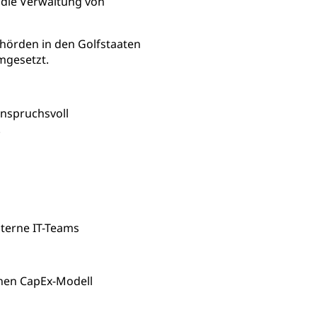
r die Verwaltung von
ehörden in den Golfstaaten
mgesetzt.
nspruchsvoll
.
nterne IT-Teams
hen CapEx-Modell