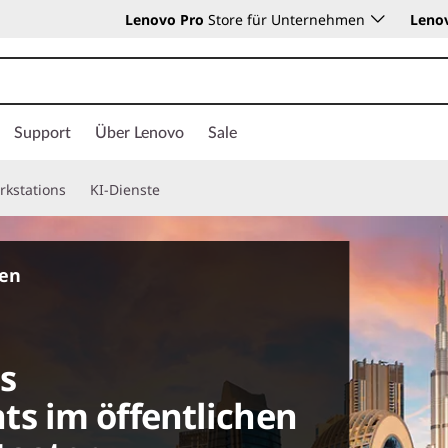
Lenovo Pro
Store für Unternehmen
Leno
Support
Über Lenovo
Sale
rkstations
KI-Dienste
ten
s
s im öffentlichen