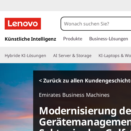
z
u
Künstliche Intelligenz
Produkte
Business-Lösungen
m
H
Hybride KI-Lösungen
AI Server & Storage
KI-Laptops & Wo
a
u
p
t
< Zurück zu allen Kundengeschich
i
n
Emirates Business Machines
h
a
Modernisierung de
l
t
Gerätemanagement
s
p