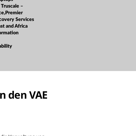
:
Truscale –
ice,Premier
covery Services
st and Africa
formation
bility
in den VAE