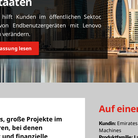
staaten
hilft Kunden im öffentlichen Sektor,
 von Endbenutzergeräten mit Lenovo
u verändern.
ssung lesen
Auf eine
s, große Projekte im
Emirates
Kundin:
eren, bei denen
Machines
 und finanzielle
Produktfamilie:
L