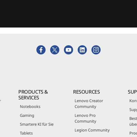
PRODUCTS &
RESOURCES
SU
SERVICES
r
Lenovo Creator
Kon
Notebooks
Community
Sup
Gaming
Lenovo Pro
Best
Community
Smartere KI für Sie
übe
Legion Community
Tablets
Pro