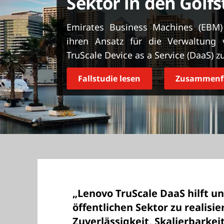
Sektor in den Golf
r
i
Emirates Business Machines (EBM) 
n
g
ihren Ansatz für die Verwaltung
e
TruScale Device as a Service (DaaS) z
n
Fallstudie lesen
Zusammenfa
„Lenovo TruScale DaaS hilft un
öffentlichen Sektor zu realisi
Zuverlässigkeit, Skalierbarkeit