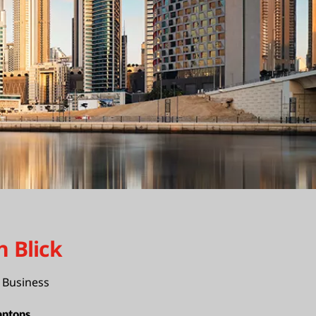
n Blick
 Business
aptops