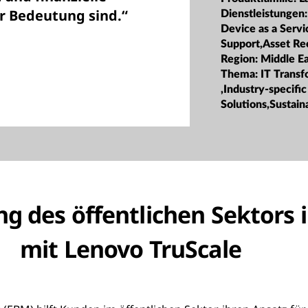
er Bedeutung sind.“
Dienstleistungen
Device as a Serv
Support,Asset Re
Region:
Middle Ea
Thema:
IT Trans
,Industry-specific
Solutions,Sustaina
g des öffentlichen Sektors 
mit Lenovo TruScale