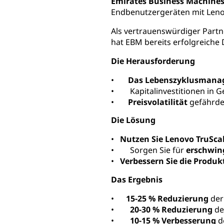
Emirates Business Machine
Endbenutzergeräten mit Lenov
Als vertrauenswürdiger Partn
hat EBM bereits erfolgreich
Die Herausforderung
•
Das Lebenszyklusmana
• Kapitalinvestitionen in G
•
Preisvolatilität
gefährde
Die Lösung
•
Nutzen Sie Lenovo TruSca
• Sorgen Sie für
erschwing
•
Verbessern Sie die Produkt
Das Ergebnis
•
15-25 % Reduzierung
der
•
20-30 % Reduzierung
de
•
10-15 % Verbesserung
d