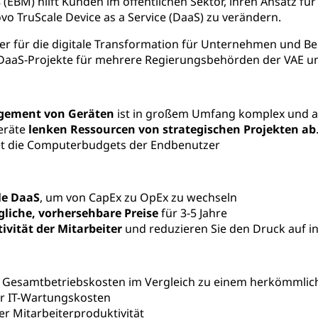
s
(EBM) hilft Kunden im öffentlichen Sektor, ihren Ansatz fü
o TruScale Device as a Service (DaaS) zu verändern.
er für die digitale Transformation für Unternehmen und B
e DaaS-Projekte für mehrere Regierungsbehörden der VAE u
gement von Geräten
ist in großem Umfang komplex und a
eräte
lenken Ressourcen von strategischen Projekten ab
t die Computerbudgets der Endbenutzer
le DaaS
, um von CapEx zu OpEx zu wechseln
liche, vorhersehbare Preise
für 3-5 Jahre
ivität der Mitarbeiter
und reduzieren Sie den Druck auf i
 Gesamtbetriebskosten im Vergleich zu einem herkömmlic
r IT-Wartungskosten
er Mitarbeiterproduktivität