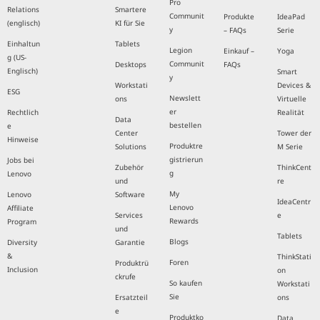
Pro
Relations
Smartere
Communit
Produkte
IdeaPad
(englisch)
KI für Sie
y
– FAQs
Serie
Einhaltun
Tablets
Legion
Einkauf –
Yoga
g (US-
Communit
Desktops
FAQs
Englisch)
Smart
y
Workstati
Devices &
ESG
Newslett
ons
Virtuelle
er
Rechtlich
Realität
Data
bestellen
e
Center
Tower der
Hinweise
Produktre
Solutions
M Serie
gistrierun
Jobs bei
Zubehör
ThinkCent
g
Lenovo
und
re
My
Lenovo
Software
IdeaCentr
Lenovo
Affiliate
Services
e
Rewards
Program
und
Tablets
Blogs
Diversity
Garantie
&
ThinkStati
Foren
Produktrü
Inclusion
on
ckrufe
So kaufen
Workstati
Sie
Ersatzteil
ons
e
Produktko
Data