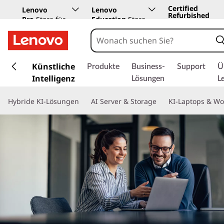
Certified
Lenovo
Lenovo
Refurbished
Pro
Store für
Education
Store
Unternehmen
z
u
Künstliche
Produkte
Business-
Support
Ü
m
Intelligenz
Lösungen
L
H
a
Hybride KI-Lösungen
AI Server & Storage
KI-Laptops & Wo
u
p
t
i
n
h
a
l
t
s
p