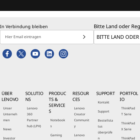
Bitte Land oder Re
In Verbindung bleiben
Hier Email eintragen
ÜBER
SOLUTIO
PRODUC
RESOUR
SUPPORT
PORTFOL
LENOVO
NS
TS &
CES
IO
Kontakt
SERVICE
Unser
Lenovo
Lenovo
ThinkPad
S
Support
Unterneh
360
Creator
T Serie
men
Partner
Notebook
Communit
Bestellsta
ThinkPad
hub (LPH)
s
y
tus
News
X Serie
überprüfe
Gaming
Lenovo
Investor
n
ThinkPad