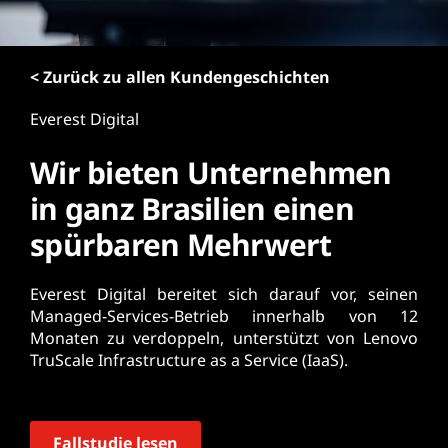
r
i
n
< Zurück zu allen Kundengeschichten
g
e
Everest Digital
n
Wir bieten Unternehmen
in ganz Brasilien einen
spürbaren Mehrwert
Everest Digital bereitet sich darauf vor, seinen
Managed-Services-Betrieb innerhalb von 12
Monaten zu verdoppeln, unterstützt von Lenovo
TruScale Infrastructure as a Service (IaaS).
Fallstudie lesen