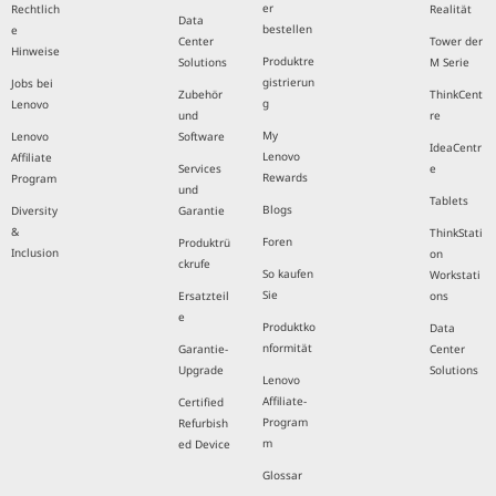
er
Rechtlich
Realität
Data
bestellen
e
Center
Tower der
Hinweise
Produktre
Solutions
M Serie
gistrierun
Jobs bei
Zubehör
ThinkCent
g
Lenovo
und
re
My
Lenovo
Software
IdeaCentr
Lenovo
Affiliate
Services
e
Rewards
Program
und
Tablets
Blogs
Diversity
Garantie
&
ThinkStati
Foren
Produktrü
Inclusion
on
ckrufe
So kaufen
Workstati
Sie
Ersatzteil
ons
e
Produktko
Data
nformität
Garantie-
Center
Upgrade
Solutions
Lenovo
Affiliate-
Certified
Program
Refurbish
m
ed Device
Glossar