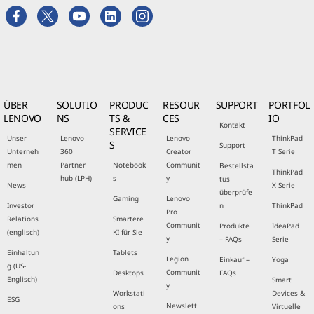
ÜBER
SOLUTIO
PRODUC
RESOUR
SUPPORT
PORTFOL
LENOVO
NS
TS &
CES
IO
Kontakt
SERVICE
Unser
Lenovo
Lenovo
ThinkPad
S
Support
Unterneh
360
Creator
T Serie
men
Partner
Notebook
Communit
Bestellsta
ThinkPad
hub (LPH)
s
y
tus
News
X Serie
überprüfe
Gaming
Lenovo
Investor
n
ThinkPad
Pro
Relations
Smartere
Communit
Produkte
IdeaPad
(englisch)
KI für Sie
y
– FAQs
Serie
Einhaltun
Tablets
Legion
Einkauf –
Yoga
g (US-
Communit
Desktops
FAQs
Englisch)
Smart
y
Workstati
Devices &
ESG
Newslett
ons
Virtuelle