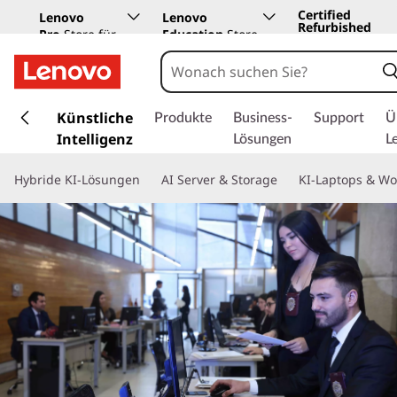
Certified
Lenovo
Lenovo
Refurbished
Pro
Store für
Education
Store
Unternehmen
z
u
Künstliche
Produkte
Business-
Support
Ü
m
Intelligenz
Lösungen
L
H
a
Hybride KI-Lösungen
AI Server & Storage
KI-Laptops & Wo
u
p
t
i
n
h
a
l
t
s
p