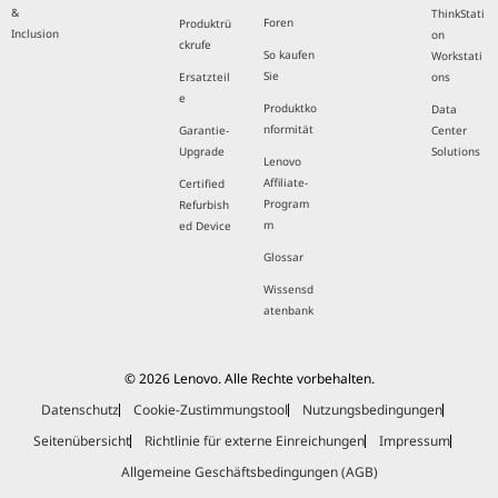
&
ThinkStati
Foren
Produktrü
Inclusion
on
ckrufe
So kaufen
Workstati
Sie
Ersatzteil
ons
e
Produktko
Data
nformität
Garantie-
Center
Upgrade
Solutions
Lenovo
Affiliate-
Certified
Program
Refurbish
m
ed Device
Glossar
Wissensd
atenbank
© 2026 Lenovo. Alle Rechte vorbehalten.
Datenschutz
Cookie-Zustimmungstool
Nutzungsbedingungen
Seitenübersicht
Richtlinie für externe Einreichungen
Impressum
Allgemeine Geschäftsbedingungen (AGB)