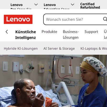
Certified
Lenovo
Lenovo
Refurbished
Pro
Store für
Education
Store
Unternehmen
z
u
Künstliche
Produkte
Business-
Support
Ü
m
Intelligenz
Lösungen
L
H
a
Hybride KI-Lösungen
AI Server & Storage
KI-Laptops & Wo
u
p
t
i
n
h
a
l
t
s
p