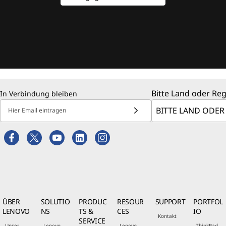
Bitte Land oder Re
In Verbindung bleiben
Hier Email eintragen
ÜBER
SOLUTIO
PRODUC
RESOUR
SUPPORT
PORTFOL
LENOVO
NS
TS &
CES
IO
Kontakt
SERVICE
Unser
Lenovo
Lenovo
ThinkPad