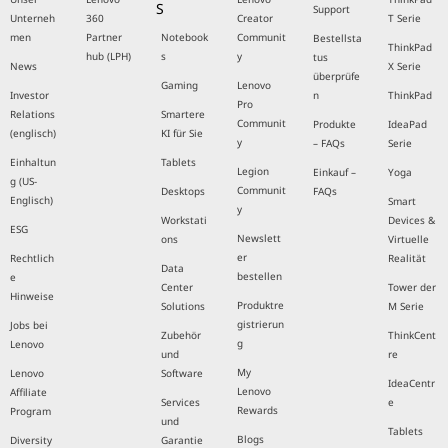
S
Support
Unterneh
360
Creator
T Serie
men
Partner
Notebook
Communit
Bestellsta
ThinkPad
hub (LPH)
s
y
tus
News
X Serie
überprüfe
Gaming
Lenovo
Investor
n
ThinkPad
Pro
Relations
Smartere
Communit
Produkte
IdeaPad
(englisch)
KI für Sie
y
– FAQs
Serie
Einhaltun
Tablets
Legion
Einkauf –
Yoga
g (US-
Communit
Desktops
FAQs
Englisch)
Smart
y
Workstati
Devices &
ESG
Newslett
ons
Virtuelle
er
Rechtlich
Realität
Data
bestellen
e
Center
Tower der
Hinweise
Produktre
Solutions
M Serie
gistrierun
Jobs bei
Zubehör
ThinkCent
g
Lenovo
und
re
My
Lenovo
Software
IdeaCentr
Lenovo
Affiliate
Services
e
Rewards
Program
und
Tablets
Blogs
Diversity
Garantie