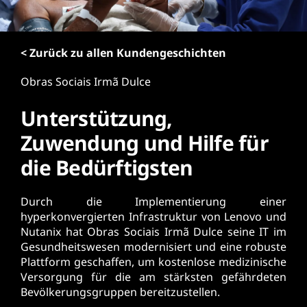
r
i
n
< Zurück zu allen Kundengeschichten
g
e
Obras Sociais Irmã Dulce
n
Unterstützung,
Zuwendung und Hilfe für
die Bedürftigsten
Durch die Implementierung einer
hyperkonvergierten Infrastruktur von Lenovo und
Nutanix hat Obras Sociais Irmã Dulce seine IT im
Gesundheitswesen modernisiert und eine robuste
Plattform geschaffen, um kostenlose medizinische
Versorgung für die am stärksten gefährdeten
Bevölkerungsgruppen bereitzustellen.