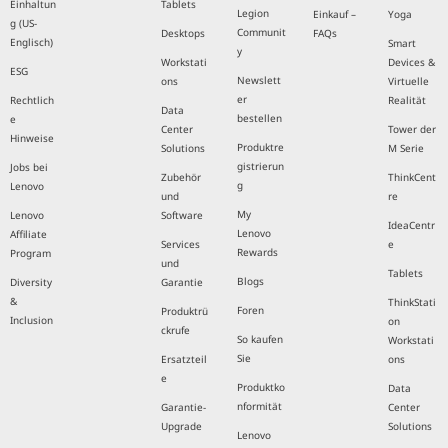
Einhaltun
Tablets
Legion
Einkauf –
Yoga
g (US-
Communit
Desktops
FAQs
Englisch)
Smart
y
Workstati
Devices &
ESG
Newslett
ons
Virtuelle
er
Rechtlich
Realität
Data
bestellen
e
Center
Tower der
Hinweise
Produktre
Solutions
M Serie
gistrierun
Jobs bei
Zubehör
ThinkCent
g
Lenovo
und
re
My
Lenovo
Software
IdeaCentr
Lenovo
Affiliate
Services
e
Rewards
Program
und
Tablets
Blogs
Diversity
Garantie
&
ThinkStati
Foren
Produktrü
Inclusion
on
ckrufe
So kaufen
Workstati
Sie
Ersatzteil
ons
e
Produktko
Data
nformität
Garantie-
Center
Upgrade
Solutions
Lenovo