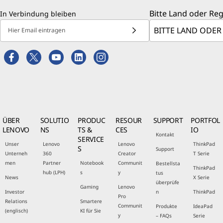
Bitte Land oder Re
In Verbindung bleiben
Hier Email eintragen
ÜBER
SOLUTIO
PRODUC
RESOUR
SUPPORT
PORTFOL
LENOVO
NS
TS &
CES
IO
Kontakt
SERVICE
Unser
Lenovo
Lenovo
ThinkPad
S
Support
Unterneh
360
Creator
T Serie
men
Partner
Notebook
Communit
Bestellsta
ThinkPad
hub (LPH)
s
y
tus
News
X Serie
überprüfe
Gaming
Lenovo
Investor
n
ThinkPad
Pro
Relations
Smartere
Communit
Produkte
IdeaPad
(englisch)
KI für Sie
y
– FAQs
Serie