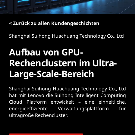
r
i
n
< Zurück zu allen Kundengeschichten
g
e
Shanghai Suihong Huachuang Technology Co., Ltd
n
Aufbau von GPU-
Rechenclustern im Ultra-
Large-Scale-Bereich
Shanghai Suihong Huachuang Technology Co., Ltd
hat mit Lenovo die Suihong Intelligent Computing
Cloud Platform entwickelt – eine einheitliche,
energieeffiziente Verwaltungsplattform für
ultragroße Rechencluster.