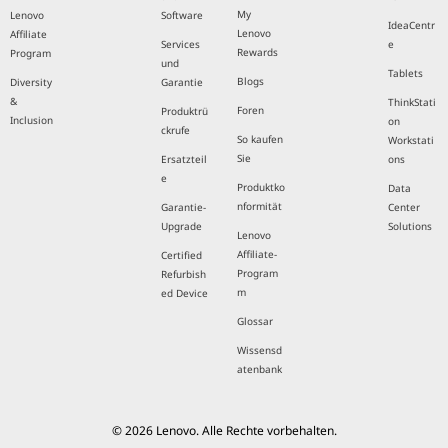
My
Lenovo
Software
IdeaCentr
Lenovo
Affiliate
Services
e
Rewards
Program
und
Tablets
Blogs
Diversity
Garantie
&
ThinkStati
Foren
Produktrü
Inclusion
on
ckrufe
So kaufen
Workstati
Sie
Ersatzteil
ons
e
Produktko
Data
nformität
Garantie-
Center
Upgrade
Solutions
Lenovo
Affiliate-
Certified
Program
Refurbish
m
ed Device
Glossar
Wissensd
atenbank
© 2026 Lenovo. Alle Rechte vorbehalten.