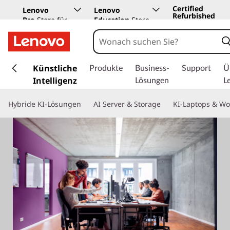
Certified
Lenovo
Lenovo
Refurbished
Pro
Store für
Education
Store
Unternehmen
z
u
Künstliche
Produkte
Business-
Support
Ü
m
Intelligenz
Lösungen
L
H
a
Hybride KI-Lösungen
AI Server & Storage
KI-Laptops & Wo
u
p
t
i
n
h
a
l
t
s
p