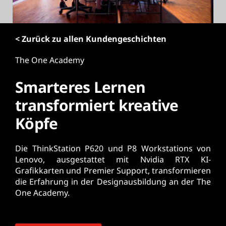
r
i
n
< Zurück zu allen Kundengeschichten
g
e
The One Academy
n
Smarteres Lernen
transformiert kreative
Köpfe
Die ThinkStation P620 und P8 Workstations von
Lenovo, ausgestattet mit Nvidia RTX KI-
Grafikkarten und Premier Support, transformieren
die Erfahrung in der Designausbildung an der The
One Academy.