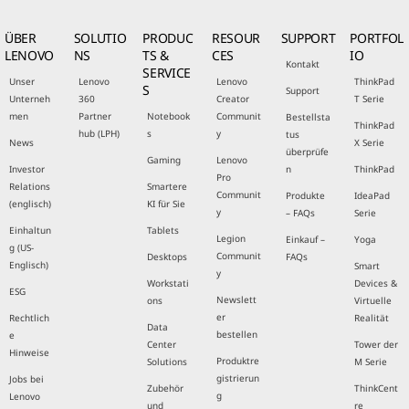
ÜBER
SOLUTIO
PRODUC
RESOUR
SUPPORT
PORTFOL
LENOVO
NS
TS &
CES
IO
Kontakt
SERVICE
Unser
Lenovo
Lenovo
ThinkPad
S
Support
Unterneh
360
Creator
T Serie
men
Partner
Notebook
Communit
Bestellsta
ThinkPad
hub (LPH)
s
y
tus
News
X Serie
überprüfe
Gaming
Lenovo
Investor
n
ThinkPad
Pro
Relations
Smartere
Communit
Produkte
IdeaPad
(englisch)
KI für Sie
y
– FAQs
Serie
Einhaltun
Tablets
Legion
Einkauf –
Yoga
g (US-
Communit
Desktops
FAQs
Englisch)
Smart
y
Workstati
Devices &
ESG
Newslett
ons
Virtuelle
er
Rechtlich
Realität
Data
bestellen
e
Center
Tower der
Hinweise
Produktre
Solutions
M Serie
gistrierun
Jobs bei
Zubehör
ThinkCent
g
Lenovo
und
re