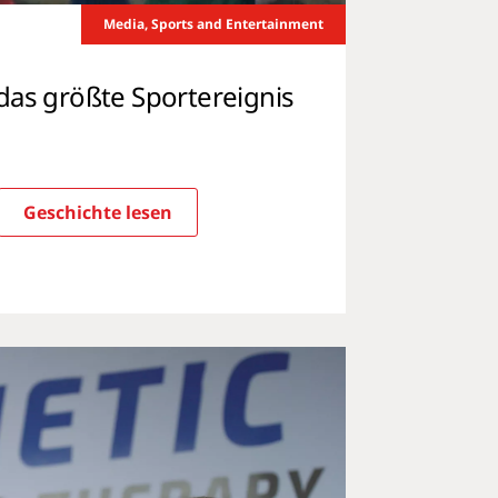
Media, Sports and Entertainment
das größte Sportereignis
Geschichte lesen