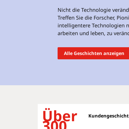
r
Nicht die Technologie veränd
i
n
Treffen Sie die Forscher, Pion
g
intelligentere Technologien 
e
arbeiten und leben, zu verän
n
Alle Geschichten anzeigen
Über
Kundengeschicht
300