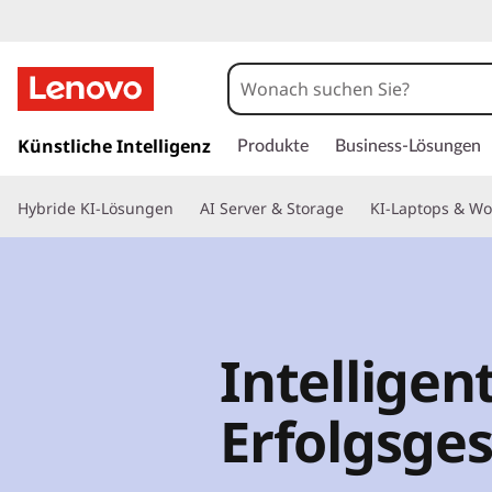
z
u
Künstliche Intelligenz
Produkte
Business-Lösungen
m
H
Hybride KI-Lösungen
AI Server & Storage
KI-Laptops & Wo
a
u
p
t
i
n
Intelligen
h
a
l
Erfolgsge
t
s
p