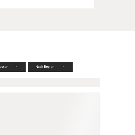
zessor
Nach Region