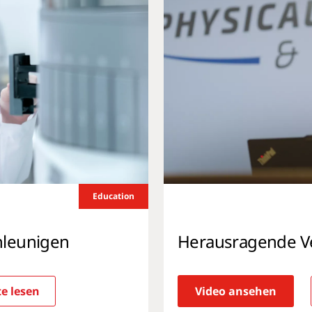
Education
hleunigen
Herausragende Ve
e lesen
Video ansehen